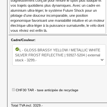
soigneusement conçue pour rendre le sport plus ludique et
vos trajets quotidiens plus dynamiques. Avec un cadre en
aluminium ultra-léger; le système Future Shock pour un
pilotage d'une douceur incomparable, une position
ergonomique favorisant une maniabilité intuitive et un moteur
électrique ultra-léger à la puissance surnaturelle, le vélo dont
vous rêviez est enfin là.
Cadre/Couleur:
check_circle
L - GLOSS BRASSY YELLOW / METALLIC WHITE
SILVER FROST REFLECTIVE | 93927-5204 | external
stock - 3299.-
CHF30 TAR - taxe anticipée de recyclage
Total TVA incl.
3329.-