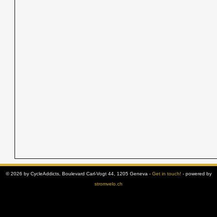
© 2026 by CycleAddicts, Boulevard Carl-Vogt 44, 1205 Geneva -
Get in touch!
- powered by
stromvelo.ch