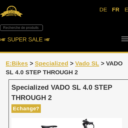
DE
FR
🎺︎ SUPER SALE 🎺︎
E:Bikes
>
Specialized
>
Vado SL
> VADO
SL 4.0 STEP THROUGH 2
Specialized VADO SL 4.0 STEP
THROUGH 2
Echange?