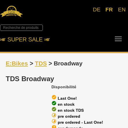
DE
FR
EN
Tog
🎺︎ SUPER SALE 🎺︎
E:Bikes
>
TDS
> Broadway
TDS Broadway
Disponibilité
check_circle
Last One!
check_circle
en stock
check_circle
en stock TDS
timelapse
pre ordered
timelapse
pre ordered - Last One!
help