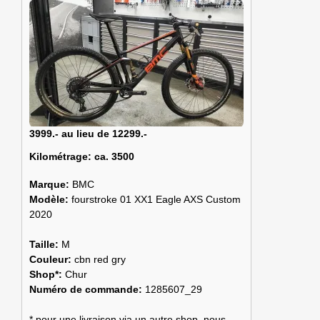
3999.- au lieu de 12299.-
Kilométrage:
ca. 3500
Marque:
BMC
Modèle:
fourstroke 01 XX1 Eagle AXS Custom
2020
Taille:
M
Couleur:
cbn red gry
Shop*:
Chur
Numéro de commande:
1285607_29
* pour une livraison via un autre shop, nous