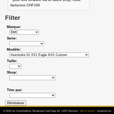
facturons CHF100
Filter
Marque
Serie
Modèle
Taille
Shop
Trier par
© 2026 by CycleAddicts, Boulevard Carl-Vogt 44, 1205 Geneva -
Get in touch!
- powered by