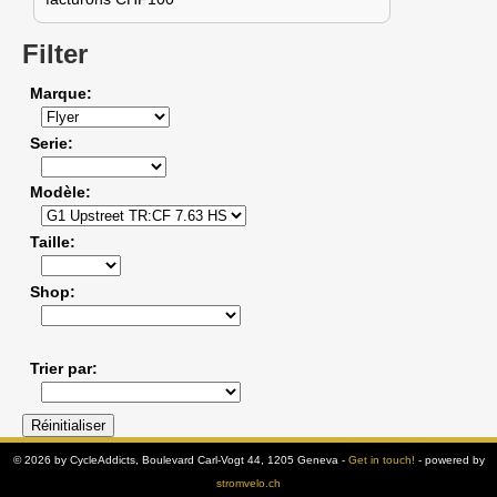
Filter
Marque
Serie
Modèle
Taille
Shop
Trier par
© 2026 by CycleAddicts, Boulevard Carl-Vogt 44, 1205 Geneva -
Get in touch!
- powered by
stromvelo.ch