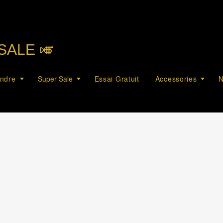
SALE 🎺︎
endre
Super Sale
Essai Gratuit
Accessories
N