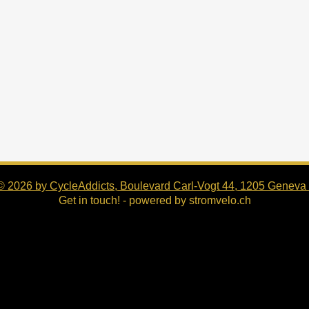
© 2026 by CycleAddicts, Boulevard Carl-Vogt 44, 1205 Geneva 
Get in touch!
- powered by
stromvelo.ch