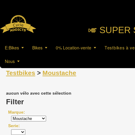
🎺︎ SUPER 
E:Bikes
Bikes
0% Location-vente
Testbikes à v
Nous
Testbikes
>
Moustache
aucun vélo avec cette sélection
Filter
Marque
Serie