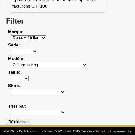
facturons CHF100
Filter
Marque
Serie
Modèle
Taille
Shop
Trier par
© 2026 by CycleAddicts, Boulevard Carl-Vogt 44, 1205 Geneva -
Get in touch!
- powered by