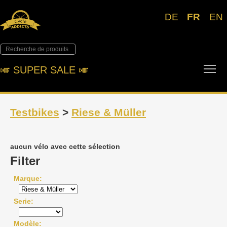
DE
FR
EN
Tog
🎺︎ SUPER SALE 🎺︎
Testbikes
>
Riese & Müller
aucun vélo avec cette sélection
Filter
Marque
Serie
Modèle