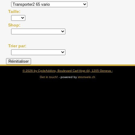
Taille
Shop
Trier par
© 2026 by CycleAddicts, Boulevard Carl-Vogt 44, 1205 Geneva -
Get in touch!
- powered by
stromvelo.ch