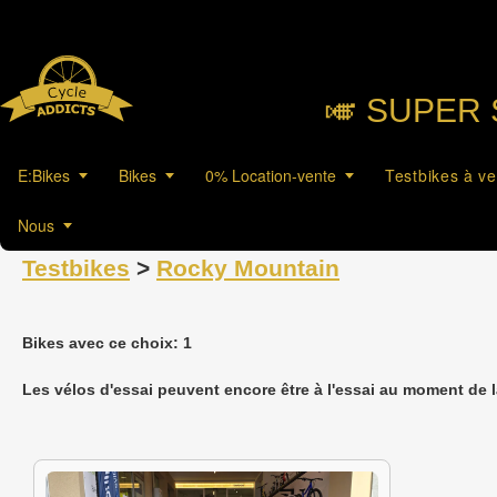
🎺︎ SUPER 
E:Bikes
Bikes
0% Location-vente
Testbikes à v
Nous
Testbikes
>
Rocky Mountain
Bikes avec ce choix: 1
Les vélos d'essai peuvent encore être à l'essai au moment de 