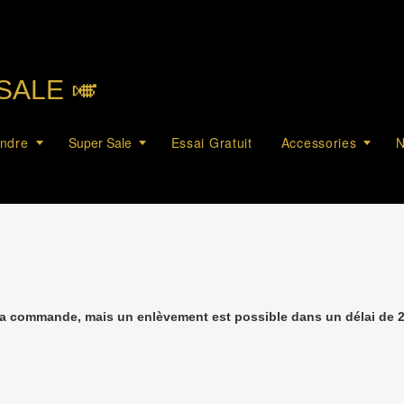
SALE 🎺︎
endre
Super Sale
Essai Gratuit
Accessories
N
la commande, mais un enlèvement est possible dans un délai de 2 