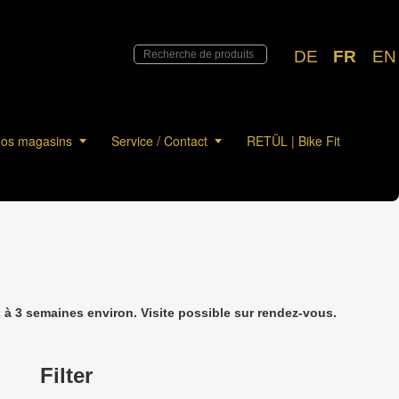
DE
FR
EN
os magasins
Service / Contact
RETÜL | Bike Fit
à 3 semaines environ. Visite possible sur rendez-vous.
Filter