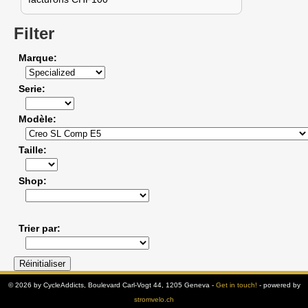
Filter
Marque
Serie
Modèle
Taille
Shop
Trier par
© 2026 by CycleAddicts, Boulevard Carl-Vogt 44, 1205 Geneva -
Get in touch!
- powered by
stromvelo.ch