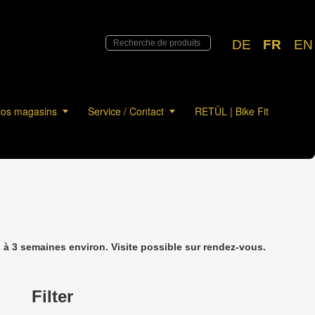
DE
FR
EN
os magasins
Service / Contact
RETÜL | Bike Fit
à 3 semaines environ. Visite possible sur rendez-vous.
Filter