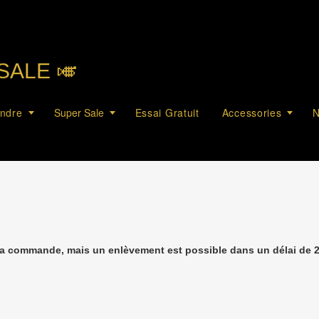
SALE 🎺︎
endre
Super Sale
Essai Gratuit
Accessories
N
la commande, mais un enlèvement est possible dans un délai de 2 