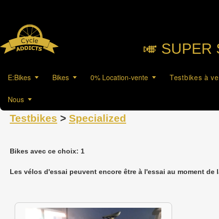
🎺︎ SUPER 
E:Bikes
Bikes
0% Location-vente
Testbikes à v
Nous
Testbikes
>
Specialized
Bikes avec ce choix: 1
Les vélos d'essai peuvent encore être à l'essai au moment de 