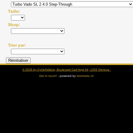
Taille
Shop
Trier par
© 2026 by CycleAddicts, Boulevard Carl-Vogt 44, 1205 Geneva -
Get in touch!
- powered by
stromvelo.ch