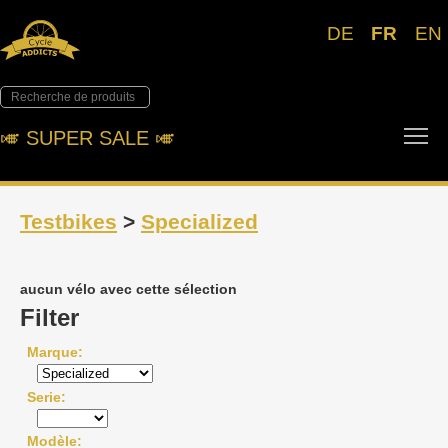
DE
FR
EN
To
🎺︎ SUPER SALE 🎺︎
Testbikes
>
Specialized
aucun vélo avec cette sélection
Filter
Marque
Serie
Modèle