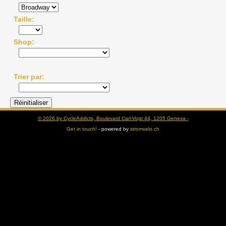
Taille
Shop
Trier par
© 2026 by CycleAddicts, Boulevard Carl-Vogt 44, 1205 Geneva -
Get in touch!
- powered by
stromvelo.ch