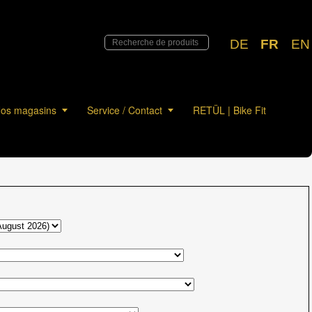
DE
FR
EN
os magasins
Service / Contact
RETÜL | Bike Fit