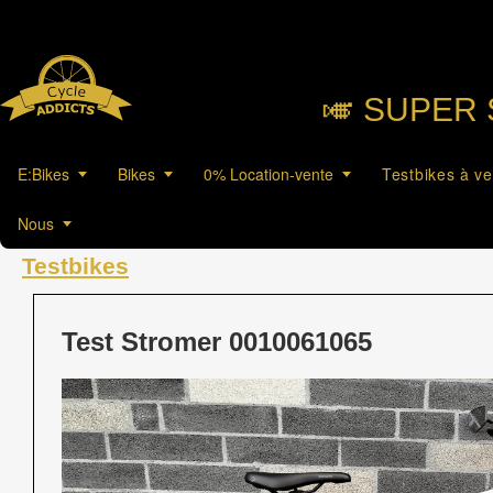
🎺︎ SUPER 
E:Bikes
Bikes
0% Location-vente
Testbikes à v
Nous
Testbikes
Test Stromer 0010061065