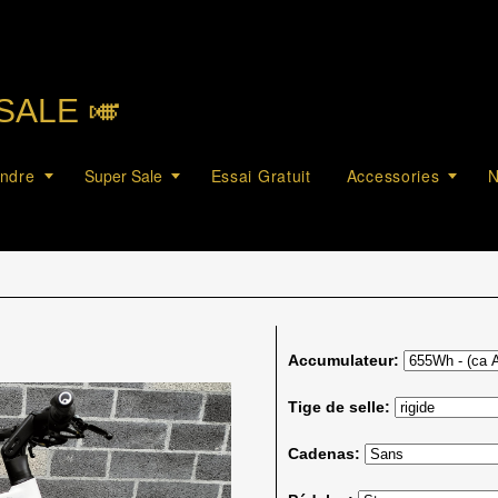
SALE 🎺︎
endre
Super Sale
Essai Gratuit
Accessories
N
Accumulateur:
Tige de selle:
Cadenas: