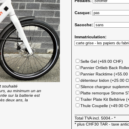
Pédales:
Casque:
Sacoche:
Immatriculation:
Selle Gel (+69.00 CHF)
Pannier Ortlieb Back Rolle
Pannier Racktime (+55.00
détenteur bidon (+25.00 
t souhaité
Silence chargeur suplem
cours, au minimum un an
Platte remorque Strome 
tie sur la batterie est
Trailer Plate Kit Beltdrive
rès deux ans, la
Thule Coupelle (+49.00 C
Total TVA incl.
5004.-
*
* plus CHF30 TAR - taxe anti