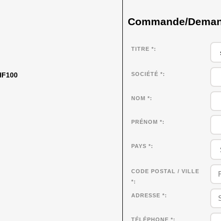
Commande/Demande
TITRE *
SOCIÉTÉ
*
CHF100
NOM
*
PRÉNOM
*
PAYS *
CODE POSTAL / VILLE
*
ADRESSE *
TÉLÉPHONE *