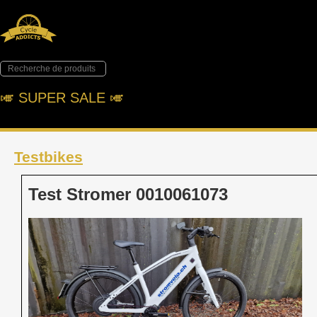
🎺︎ SUPER SALE 🎺︎
Testbikes
Test Stromer 0010061073