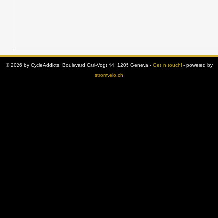
© 2026 by CycleAddicts, Boulevard Carl-Vogt 44, 1205 Geneva -
Get in touch!
- powered by
stromvelo.ch