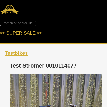
🎺︎ SUPER SALE 🎺︎
Testbikes
Test Stromer 0010114077