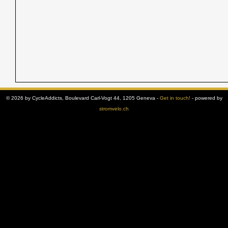
© 2026 by CycleAddicts, Boulevard Carl-Vogt 44, 1205 Geneva -
Get in touch!
- powered by
stromvelo.ch