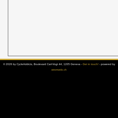
© 2026 by CycleAddicts, Boulevard Carl-Vogt 44, 1205 Geneva -
Get in touch!
- powered by
stromvelo.ch