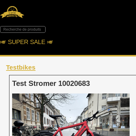
🎺︎ SUPER SALE 🎺︎
Testbikes
Test Stromer 10020683