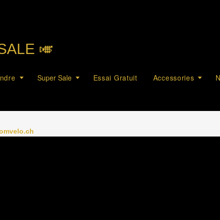
SALE 🎺︎
endre
Super Sale
Essai Gratuit
Accessories
N
romvelo.ch