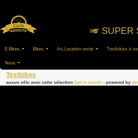
🎺︎ SUPER 
E:Bikes
Bikes
0% Location-vente
Testbikes à v
Nous
Testbikes
aucun vélo avec cette sélection
Get in touch!
- powered by
st