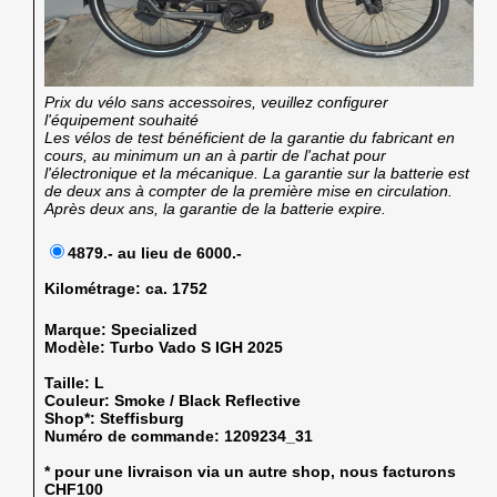
Prix du vélo sans accessoires, veuillez configurer
l'équipement souhaité
Les vélos de test bénéficient de la garantie du fabricant en
cours, au minimum un an à partir de l'achat pour
l'électronique et la mécanique. La garantie sur la batterie est
de deux ans à compter de la première mise en circulation.
Après deux ans, la garantie de la batterie expire.
4879.- au lieu de 6000.-
Kilométrage:
ca. 1752
Marque:
Specialized
Modèle:
Turbo Vado S IGH 2025
Taille:
L
Couleur:
Smoke / Black Reflective
Shop*:
Steffisburg
Numéro de commande:
1209234_31
* pour une livraison via un autre shop, nous facturons
CHF100