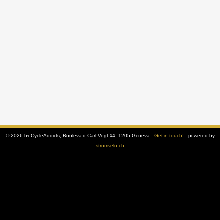
© 2026 by CycleAddicts, Boulevard Carl-Vogt 44, 1205 Geneva -
Get in touch!
- powered by
stromvelo.ch