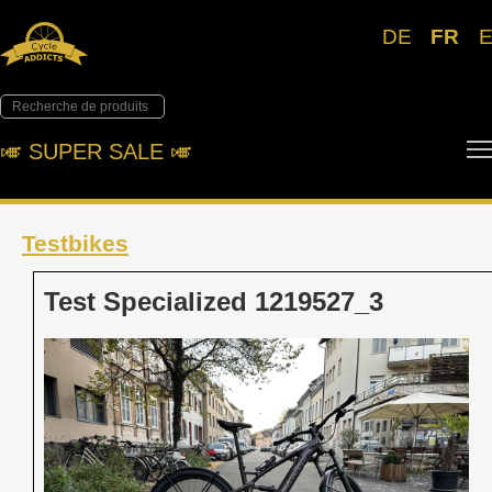
DE
FR
🎺︎ SUPER SALE 🎺︎
Testbikes
Test Specialized 1219527_3