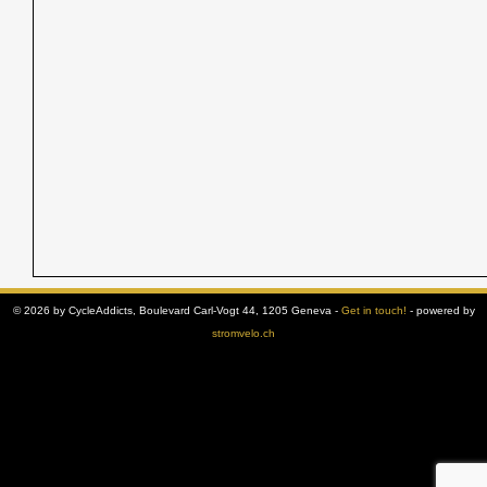
© 2026 by CycleAddicts, Boulevard Carl-Vogt 44, 1205 Geneva -
Get in touch!
- powered by
stromvelo.ch