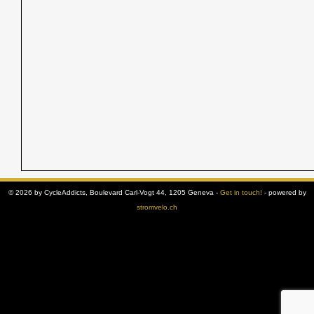
© 2026 by CycleAddicts, Boulevard Carl-Vogt 44, 1205 Geneva -
Get in touch!
- powered by
stromvelo.ch