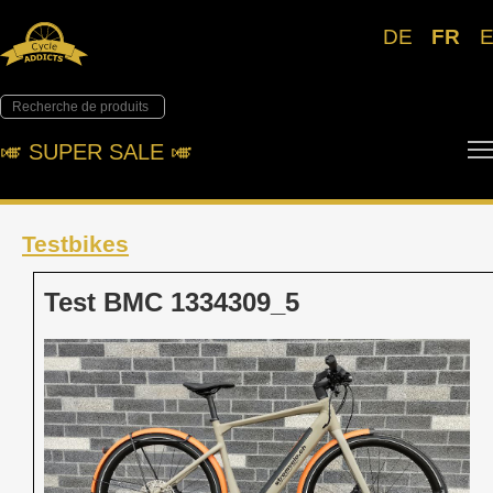
DE
FR
🎺︎ SUPER SALE 🎺︎
Testbikes
Test BMC 1334309_5