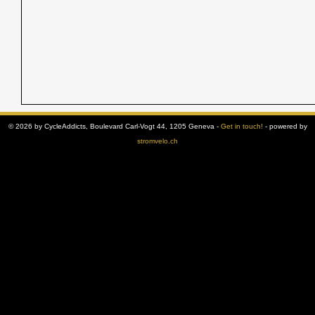
© 2026 by CycleAddicts, Boulevard Carl-Vogt 44, 1205 Geneva -
Get in touch!
- powered by
stromvelo.ch