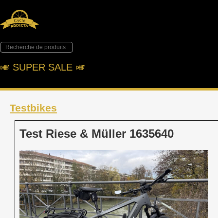
🎺︎ SUPER SALE 🎺︎
Testbikes
Test Riese & Müller 1635640