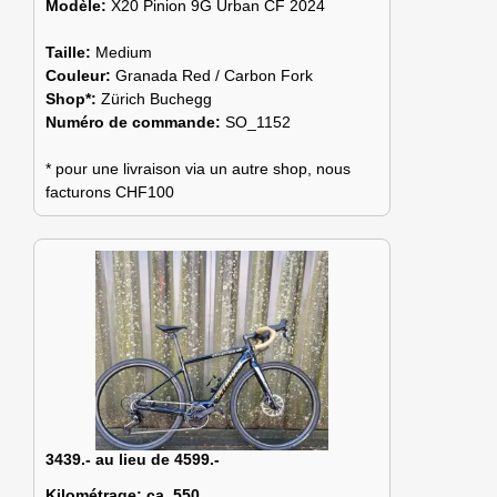
Modèle:
X20 Pinion 9G Urban CF 2024
Taille:
Medium
Couleur:
Granada Red / Carbon Fork
Shop*:
Zürich Buchegg
Numéro de commande:
SO_1152
* pour une livraison via un autre shop, nous
facturons CHF100
3439.- au lieu de 4599.-
Kilométrage:
ca. 550