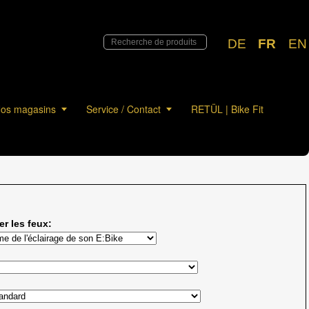
DE
FR
EN
os magasins
Service / Contact
RETÜL | Bike Fit
er les feux: