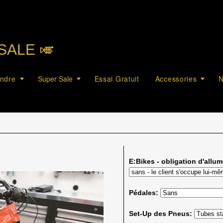
SALE 🎺︎
endre
Super Sale
Essai Gratuit
Accessories
N
E:Bikes - obligation d'allum
Pédales:
Set-Up des Pneus: