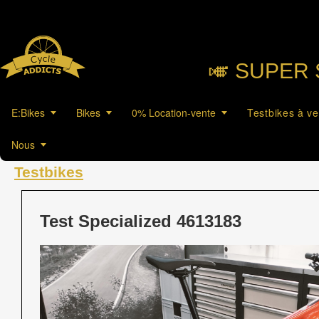
🎺︎ SUPER 
E:Bikes
Bikes
0% Location-vente
Testbikes à v
Nous
Testbikes
Test Specialized 4613183