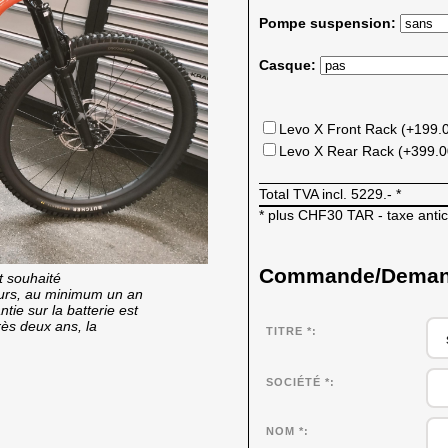
Pompe suspension:
Casque:
Levo X Front Rack (+199.
Levo X Rear Rack (+399.
Total TVA incl.
5229.-
*
* plus CHF30 TAR - taxe anti
Commande/Demande
t souhaité
cours, au minimum un an
tie sur la batterie est
rès deux ans, la
TITRE *
SOCIÉTÉ
*
NOM
*