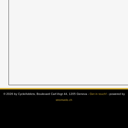
© 2026 by CycleAddicts, Boulevard Carl-Vogt 44, 1205 Geneva -
Get in touch!
- powered by
stromvelo.ch