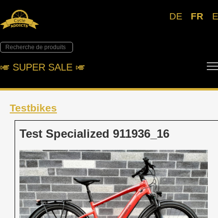
DE
FR
🎺︎ SUPER SALE 🎺︎
Testbikes
Test Specialized 911936_16