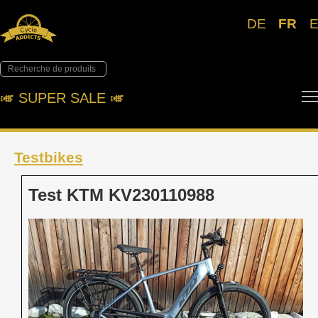
DE
FR
🎺︎ SUPER SALE 🎺︎
Testbikes
Test KTM KV230110988