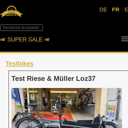
DE
FR
🎺︎ SUPER SALE 🎺︎
Testbikes
Test Riese & Müller Loz37