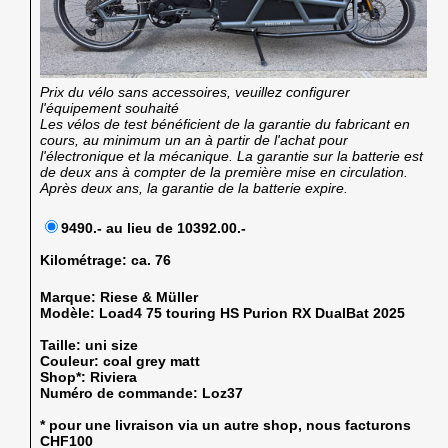
Prix du vélo sans accessoires, veuillez configurer
l'équipement souhaité
Les vélos de test bénéficient de la garantie du fabricant en
cours, au minimum un an à partir de l'achat pour
l'électronique et la mécanique. La garantie sur la batterie est
de deux ans à compter de la première mise en circulation.
Après deux ans, la garantie de la batterie expire.
9490.- au lieu de 10392.00.-
Kilométrage:
ca. 76
Marque:
Riese & Müller
Modèle:
Load4 75 touring HS Purion RX DualBat 2025
Taille:
uni size
Couleur:
coal grey matt
Shop*:
Riviera
Numéro de commande:
Loz37
* pour une livraison via un autre shop, nous facturons
CHF100