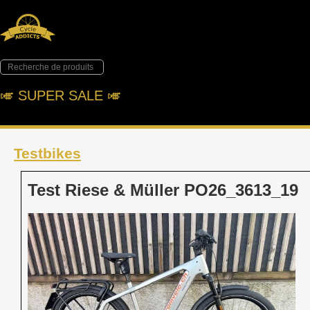
🎺︎ SUPER SALE 🎺︎
Testbikes
Test Riese & Müller PO26_3613_19