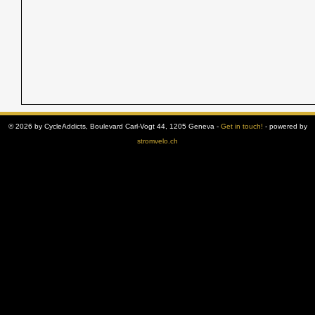
© 2026 by CycleAddicts, Boulevard Carl-Vogt 44, 1205 Geneva -
Get in touch!
- powered by
stromvelo.ch