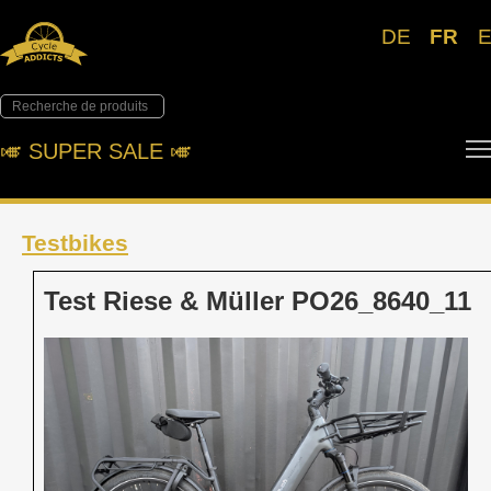
DE
FR
🎺︎ SUPER SALE 🎺︎
Testbikes
Test Riese & Müller PO26_8640_11