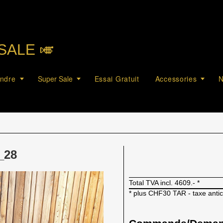
SALE 🎺︎
endre
Super Sale
Essai Gratuit
Accessories
N
_28
Total TVA incl.
4609.-
*
* plus CHF30 TAR - taxe anti