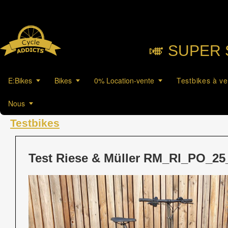
🎺︎ SUPER 
E:Bikes
Bikes
0% Location-vente
Testbikes à v
Nous
Testbikes
Test Riese & Müller RM_RI_PO_25