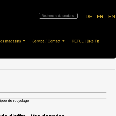
DE
FR
EN
os magasins
Service / Contact
RETÜL | Bike Fit
cipée de recyclage