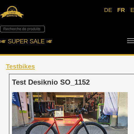
DE
FR
🎺︎ SUPER SALE 🎺︎
Testbikes
Test Desiknio SO_1152