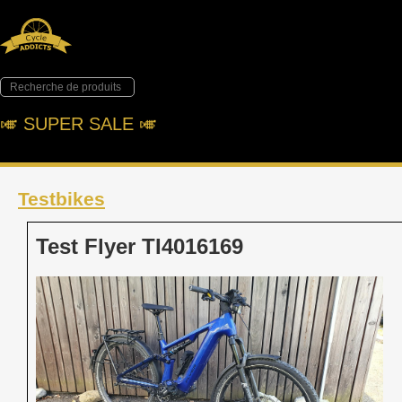
🎺︎ SUPER SALE 🎺︎
Testbikes
Test Flyer TI4016169