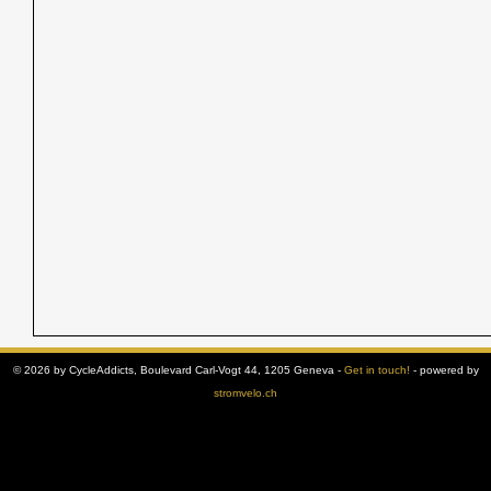
© 2026 by CycleAddicts, Boulevard Carl-Vogt 44, 1205 Geneva -
Get in touch!
- powered by
stromvelo.ch