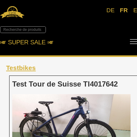
DE
FR
🎺︎ SUPER SALE 🎺︎
Testbikes
Test Tour de Suisse TI4017642