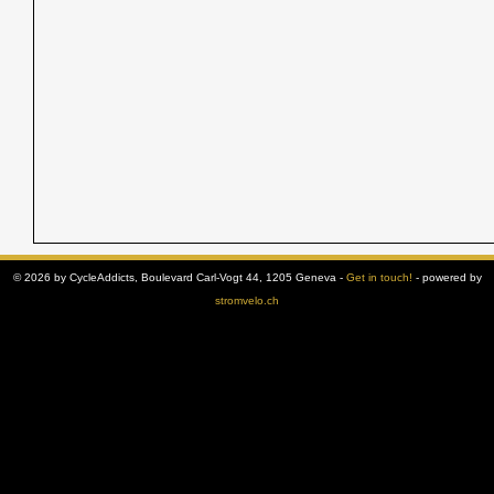
© 2026 by CycleAddicts, Boulevard Carl-Vogt 44, 1205 Geneva -
Get in touch!
- powered by
stromvelo.ch