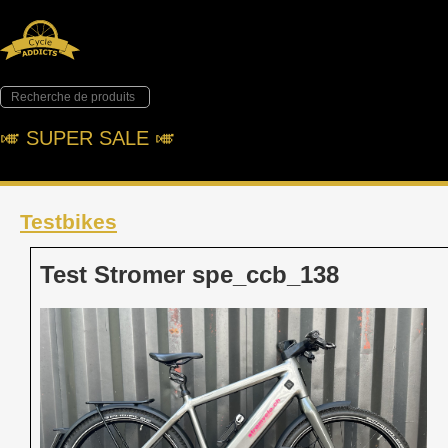
🎺︎ SUPER SALE 🎺︎
Testbikes
Test Stromer spe_ccb_138