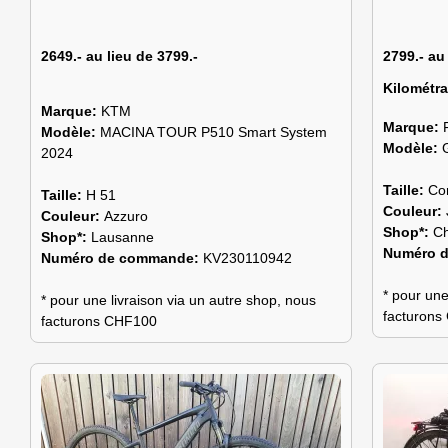
2649.- au lieu de 3799.-
2799.- au
Kilométr
Marque:
KTM
Marque:
Modèle:
MACINA TOUR P510 Smart System
Modèle:
2024
Taille:
Co
Taille:
H 51
Couleur:
Couleur:
Azzuro
Shop*:
C
Shop*:
Lausanne
Numéro 
Numéro de commande:
KV230110942
* pour une
* pour une livraison via un autre shop, nous
facturon
facturons CHF100