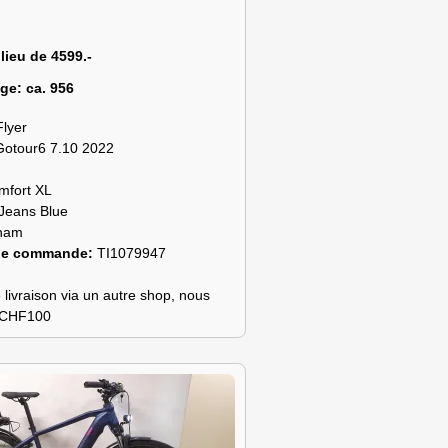
 lieu de 4599.-
age:
ca. 956
Flyer
Gotour6 7.10 2022
mfort XL
Jeans Blue
ham
de commande:
TI1079947
 livraison via un autre shop, nous
s CHF100