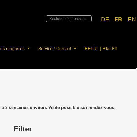
DE
FR
EN
os magasins
Service / Contact
RETÜL | Bike Fit
à 3 semaines environ. Visite possible sur rendez-vous.
Filter