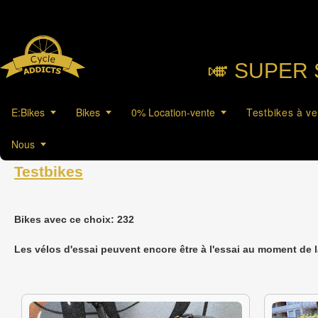
🎺︎ SUPER 
E:Bikes
Bikes
0% Location-vente
Testbikes à v
Nous
Testbikes
Bikes avec ce choix: 232
Les vélos d'essai peuvent encore être à l'essai au moment de 