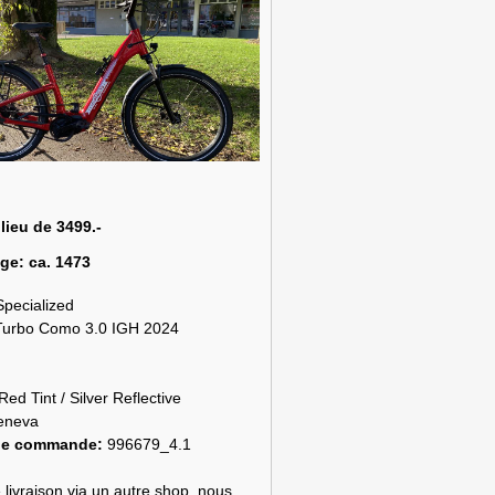
 lieu de 3499.-
age:
ca. 1473
Specialized
Turbo Como 3.0 IGH 2024
Red Tint / Silver Reflective
eneva
de commande:
996679_4.1
 livraison via un autre shop, nous