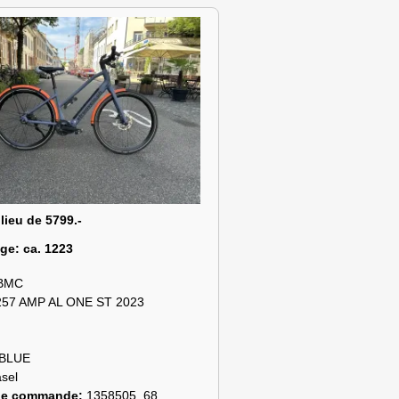
 lieu de 5799.-
age:
ca. 1223
BMC
257 AMP AL ONE ST 2023
BLUE
sel
de commande:
1358505_68