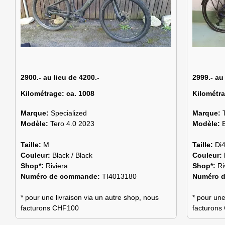
2900.- au lieu de 4200.-
2999.- au
Kilométrage:
ca. 1008
Kilométr
Marque:
Specialized
Marque:
Modèle:
Tero 4.0 2023
Modèle:
Taille:
M
Taille:
Di
Couleur:
Black / Black
Couleur:
Shop*:
Riviera
Shop*:
Ri
Numéro de commande:
TI4013180
Numéro 
* pour une livraison via un autre shop, nous
* pour une
facturons CHF100
facturon