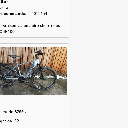
Blanc
viera
de commande:
TI4011454
 livraison via un autre shop, nous
s CHF100
 lieu de 3799.-
age:
ca. 22