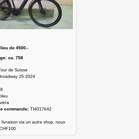
 lieu de 4500.-
age:
ca. 758
Tour de Suisse
Broadway 25 2024
48
bleu
viera
de commande:
TI4017642
 livraison via un autre shop, nous
s CHF100