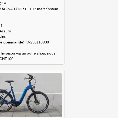
KTM
MACINA TOUR P510 Smart System
51
Azzuro
viera
de commande:
KV230110988
 livraison via un autre shop, nous
s CHF100