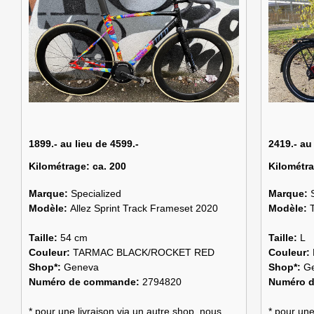
1899.- au lieu de 4599.-
2419.- au
Kilométrage:
ca. 200
Kilométr
Marque:
Specialized
Marque:
Modèle:
Allez Sprint Track Frameset 2020
Modèle:
Taille:
54 cm
Taille:
L
Couleur:
TARMAC BLACK/ROCKET RED
Couleur:
Shop*:
Geneva
Shop*:
G
Numéro de commande:
2794820
Numéro 
* pour une livraison via un autre shop, nous
* pour une