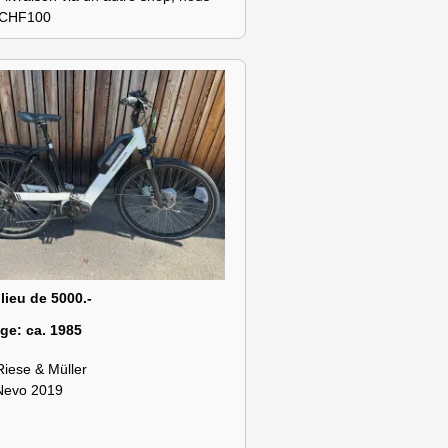
s CHF100
 lieu de 5000.-
age:
ca. 1985
Riese & Müller
Nevo 2019