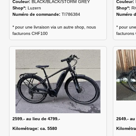
Couleur:
BLACK/BLACK/STORM GREY
Couleur:
Shop*:
Luzern
Shop*:
Ri
Numéro de commande:
TI786384
Numéro 
* pour une livraison via un autre shop, nous
* pour une
facturons CHF100
facturon
2599.- au lieu de 4799.-
2649.- au
Kilométrage:
ca. 5580
Kilométr