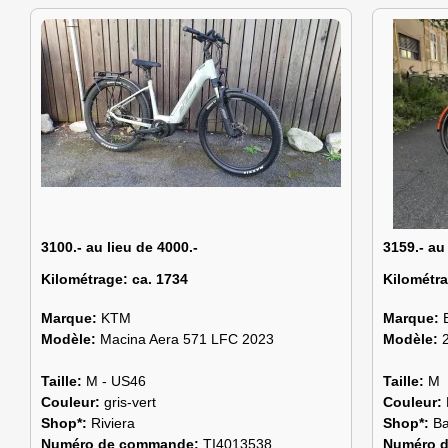
3100.- au lieu de 4000.-
3159.- au
Kilométrage:
ca. 1734
Kilométr
Marque:
KTM
Marque:
Modèle:
Macina Aera 571 LFC 2023
Modèle:
Taille:
M - US46
Taille:
M
Couleur:
gris-vert
Couleur:
Shop*:
Riviera
Shop*:
Ba
Numéro de commande:
TI4013538
Numéro 