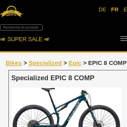
DE
FR
🎺︎ SUPER SALE 🎺︎
Bikes
>
Specialized
>
Epic
> EPIC 8 COMP
Specialized EPIC 8 COMP