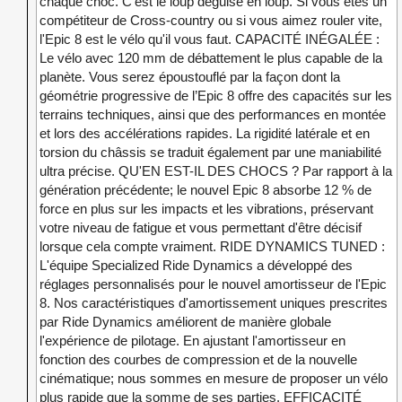
chaque choc. C’est le loup déguisé en loup. Si vous êtes un
compétiteur de Cross-country ou si vous aimez rouler vite,
l'Epic 8 est le vélo qu'il vous faut. CAPACITÉ INÉGALÉE :
Le vélo avec 120 mm de débattement le plus capable de la
planète. Vous serez époustouflé par la façon dont la
géométrie progressive de l’Epic 8 offre des capacités sur les
terrains techniques, ainsi que des performances en montée
et lors des accélérations rapides. La rigidité latérale et en
torsion du châssis se traduit également par une maniabilité
ultra précise. QU'EN EST-IL DES CHOCS ? Par rapport à la
génération précédente; le nouvel Epic 8 absorbe 12 % de
force en plus sur les impacts et les vibrations, préservant
votre niveau de fatigue et vous permettant d'être décisif
lorsque cela compte vraiment. RIDE DYNAMICS TUNED :
L'équipe Specialized Ride Dynamics a développé des
réglages personnalisés pour le nouvel amortisseur de l'Epic
8. Nos caractéristiques d'amortissement uniques prescrites
par Ride Dynamics améliorent de manière globale
l'expérience de pilotage. En ajustant l'amortisseur en
fonction des courbes de compression et de la nouvelle
cinématique; nous sommes en mesure de proposer un vélo
plus rapide que la somme de ses parties. EFFICACITÉ