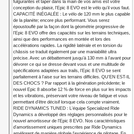
fulgurantes et taper dans la main de vos amis est votre
conception du plaisir, l'Epic 8 EVO est le vélo qu'il vous faut.
CAPACITÉ INÉGALÉE : Le vélo de 120 mm le plus capable
de la planète; encore plus performant. Vous serez
époustouflé par la façon dont la géométrie progressive de
l'Epic 8 EVO offre des capacités sur les terrains techniques,
ainsi que des performances en montée et lors des
accélérations rapides. La rigidité latérale et en torsion du
châssis se traduit également par une maniabilité ultra
précise. Avec un débattement jusqu'à 130 mm à l'avant pour
dévorer ce qui se dresse devant vous et une multitude de
spécifications adaptées aux trails, l'Epic 8 EVO se sent
parfaitement à l'aise sur les terrains difficiles. QU'EN EST-IL
DES CHOCS ? Par rapport à la génération précédente; le
nouvel Epic 8 absorbe 12 % de force en plus sur les impacts
et les vibrations, préservant votre niveau de fatigue et vous
permettant d'être décisif lorsque cela compte vraiment.
RIDE DYNAMICS TUNED : L'équipe Specialized Ride
Dynamics a développé des réglages personnalisés pour le
nouvel amortisseur de l'Epic 8 EVO. Nos caractéristiques
d'amortissement uniques prescrites par Ride Dynamics
améliorent de manière globale l'expérience de pilotage. En