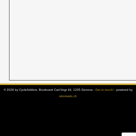
© 2026 by CycleAddicts, Boulevard Carl-Vogt 44, 1205 Geneva -
Get in touch!
- powered by
stromvelo.ch