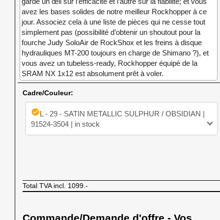
garde un œil sur l’efficacité et l’autre sur la fiabilité; et vous
avez les bases solides de notre meilleur Rockhopper à ce
jour. Associez cela à une liste de pièces qui ne cesse tout
simplement pas (possibilité d’obtenir un shoutout pour la
fourche Judy SoloAir de RockShox et les freins à disque
hydrauliques MT-200 toujours en charge de Shimano ?), et
vous avez un tubeless-ready, Rockhopper équipé de la
SRAM NX 1x12 est absolument prêt à voler.
Cadre/Couleur:
check_circle
L - 29 - SATIN METALLIC SULPHUR / OBSIDIAN |
91524-3504 | in stock
Total TVA incl.
1099.-
Commande/Demande d'offre - Vos