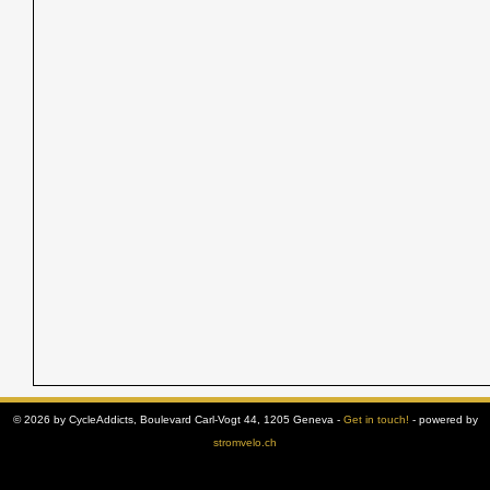
© 2026 by CycleAddicts, Boulevard Carl-Vogt 44, 1205 Geneva -
Get in touch!
- powered by
stromvelo.ch