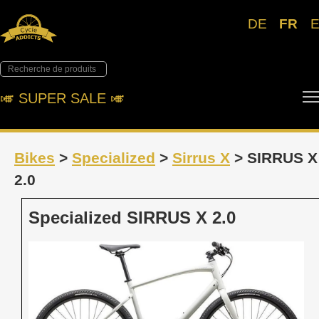
DE
FR
🎺︎ SUPER SALE 🎺︎
Bikes
>
Specialized
>
Sirrus X
> SIRRUS X
2.0
Specialized SIRRUS X 2.0