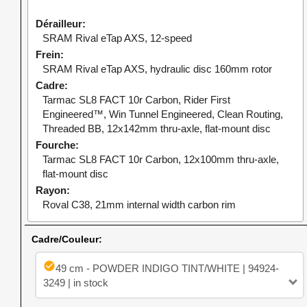
Dérailleur
SRAM Rival eTap AXS, 12-speed
Frein
SRAM Rival eTap AXS, hydraulic disc 160mm rotor
Cadre
Tarmac SL8 FACT 10r Carbon, Rider First
Engineered™, Win Tunnel Engineered, Clean Routing,
Threaded BB, 12x142mm thru-axle, flat-mount disc
Fourche
Tarmac SL8 FACT 10r Carbon, 12x100mm thru-axle,
flat-mount disc
Rayon
Roval C38, 21mm internal width carbon rim
Cadre/Couleur:
check_circle
49 cm - POWDER INDIGO TINT/WHITE | 94924-
3249 | in stock