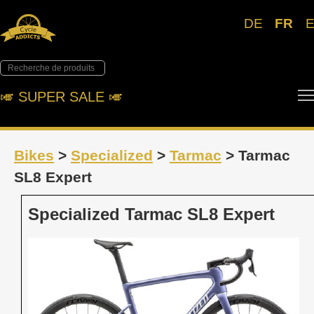
DE
FR
🎺︎ SUPER SALE 🎺︎
Bikes
>
Specialized
>
Tarmac
> Tarmac
SL8 Expert
Specialized Tarmac SL8 Expert