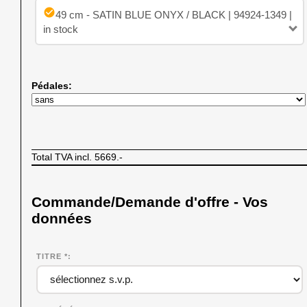
check_circle
49 cm - SATIN BLUE ONYX / BLACK | 94924-1349 |
in stock
Pédales:
Total TVA incl.
5669.-
Commande/Demande d'offre - Vos
données
TITRE *