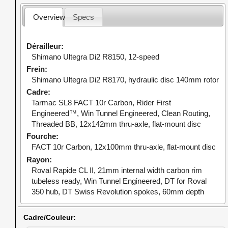
Overview
Specs
Dérailleur
Shimano Ultegra Di2 R8150, 12-speed
Frein
Shimano Ultegra Di2 R8170, hydraulic disc 140mm rotor
Cadre
Tarmac SL8 FACT 10r Carbon, Rider First
Engineered™, Win Tunnel Engineered, Clean Routing,
Threaded BB, 12x142mm thru-axle, flat-mount disc
Fourche
FACT 10r Carbon, 12x100mm thru-axle, flat-mount disc
Rayon
Roval Rapide CL II, 21mm internal width carbon rim
tubeless ready, Win Tunnel Engineered, DT for Roval
350 hub, DT Swiss Revolution spokes, 60mm depth
Cadre/Couleur: