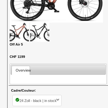
Off Air 5
CHF 1199
Overview
Cadre/Couleur:
check_circle
24 Zoll - black | in stock