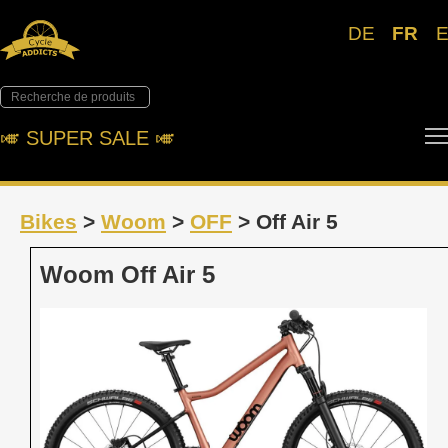
DE
FR
🎺︎ SUPER SALE 🎺︎
Bikes
>
Woom
>
OFF
> Off Air 5
Woom Off Air 5