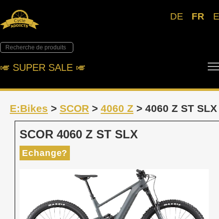
DE
FR
🎺︎ SUPER SALE 🎺︎
E:Bikes
>
SCOR
>
4060 Z
> 4060 Z ST SLX
SCOR 4060 Z ST SLX
Echange?