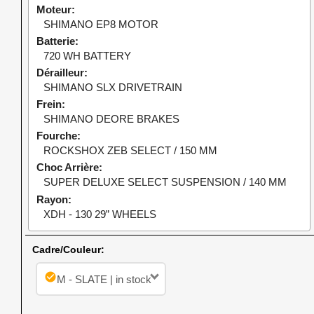
Moteur
SHIMANO EP8 MOTOR
Batterie
720 WH BATTERY
Dérailleur
SHIMANO SLX DRIVETRAIN
Frein
SHIMANO DEORE BRAKES
Fourche
ROCKSHOX ZEB SELECT / 150 MM
Choc Arrière
SUPER DELUXE SELECT SUSPENSION / 140 MM
Rayon
XDH - 130 29” WHEELS
Cadre/Couleur:
check_circle
M - SLATE | in stock