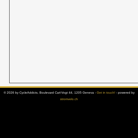
© 2026 by CycleAddicts, Boulevard Carl-Vogt 44, 1205 Geneva -
Get in touch!
- powered by
stromvelo.ch