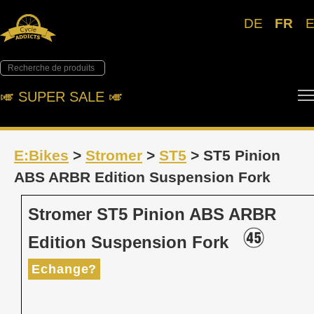
DE
FR
🎺︎ SUPER SALE 🎺︎
E:Bikes
>
Stromer
>
ST5
> ST5 Pinion
ABS ARBR Edition Suspension Fork
Stromer ST5 Pinion ABS ARBR
Edition Suspension Fork
Echange?