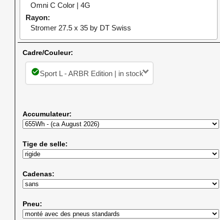
Omni C Color | 4G
Rayon
Stromer 27.5 x 35 by DT Swiss
Cadre/Couleur:
check_circle
Sport L - ARBR Edition | in stock
Accumulateur:
Tige de selle:
Cadenas:
Pneu: