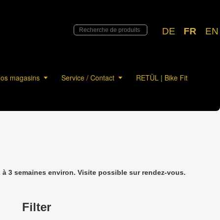
DE
FR
EN
os magasins
Service / Contact
RETÜL | Bike Fit
à 3 semaines environ. Visite possible sur rendez-vous.
Filter