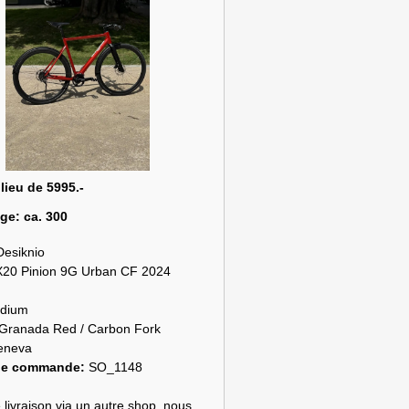
 lieu de 5995.-
age:
ca. 300
Desiknio
X20 Pinion 9G Urban CF 2024
dium
Granada Red / Carbon Fork
eneva
de commande:
SO_1148
 livraison via un autre shop, nous