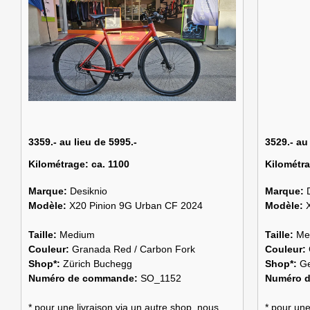
3359.- au lieu de 5995.-
3529.- au
Kilométrage:
ca. 1100
Kilométr
Marque:
Desiknio
Marque:
Modèle:
X20 Pinion 9G Urban CF 2024
Modèle:
Taille:
Medium
Taille:
Me
Couleur:
Granada Red / Carbon Fork
Couleur:
Shop*:
Zürich Buchegg
Shop*:
G
Numéro de commande:
SO_1152
Numéro 
* pour une livraison via un autre shop, nous
* pour une