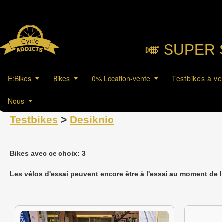
🎺︎ SUPER 
E:Bikes
Bikes
0% Location-vente
Testbikes à v
Nous
Testbikes
>
Desiknio
Bikes avec ce choix: 3
Les vélos d'essai peuvent encore être à l'essai au moment de 