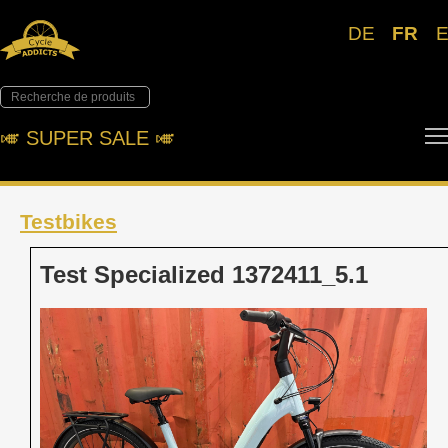
DE
FR
🎺︎ SUPER SALE 🎺︎
Testbikes
Test Specialized 1372411_5.1