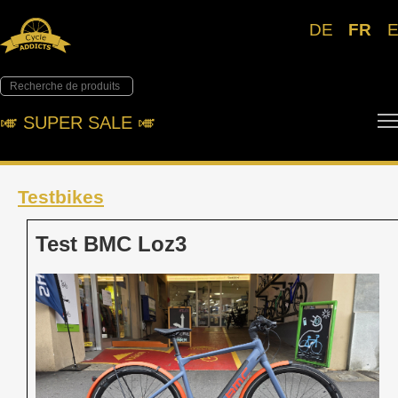
DE
FR
🎺︎ SUPER SALE 🎺︎
Testbikes
Test BMC Loz3