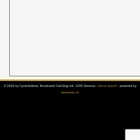
© 2026 by CycleAddicts, Boulevard Carl-Vogt 44, 1205 Geneva -
Get in touch!
- powered by
stromvelo.ch