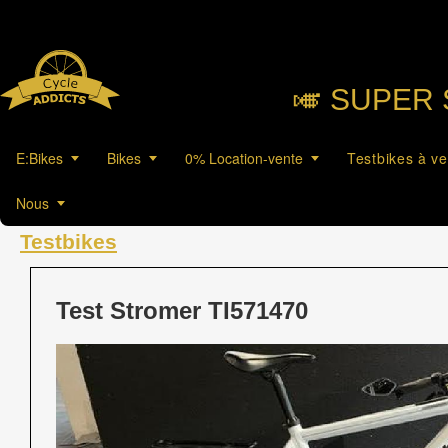
🎺︎ SUPER 
E:Bikes
Bikes
0% Location-vente
Testbikes à v
Nous
Testbikes
Test Stromer TI571470