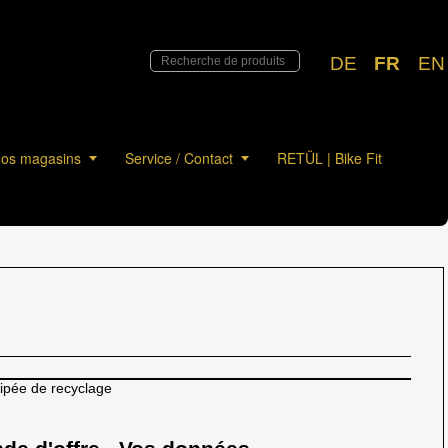
DE
FR
EN
os magasins
Service / Contact
RETÜL | Bike Fit
cipée de recyclage