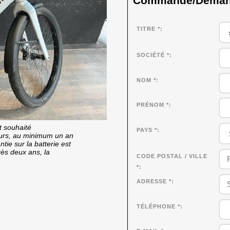
Commande/Demande
TITRE *
SOCIÉTÉ
*
NOM
*
PRÉNOM
*
t souhaité
PAYS *
cours, au minimum un an
tie sur la batterie est
rès deux ans, la
CODE POSTAL / VILLE
*
ADRESSE *
TÉLÉPHONE *