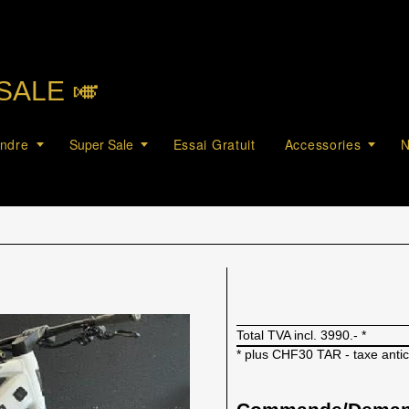
SALE 🎺︎
endre
Super Sale
Essai Gratuit
Accessories
N
Total TVA incl.
3990.-
*
* plus CHF30 TAR - taxe anti