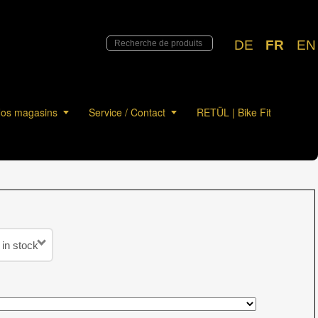
DE
FR
EN
os magasins
Service / Contact
RETÜL | Bike Fit
 in stock