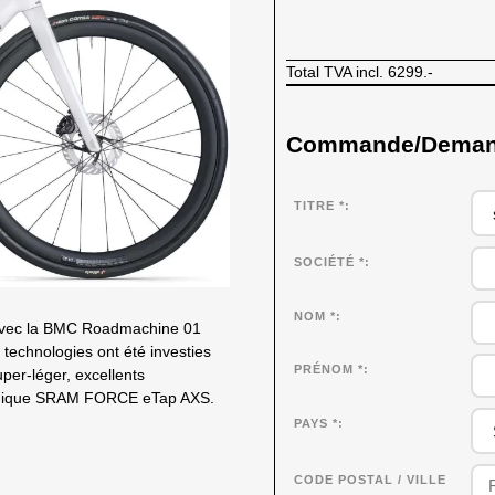
Total TVA incl.
6299.-
Commande/Demande
TITRE *
SOCIÉTÉ
*
NOM
*
 avec la BMC Roadmachine 01
echnologies ont été investies
PRÉNOM
*
per-léger, excellents
onique SRAM FORCE eTap AXS.
PAYS *
CODE POSTAL / VILLE