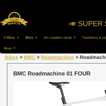
🎺︎ SUPER 
E:Bikes
Bikes
0% Location-vente
Testbikes à v
Nous
Bikes
>
BMC
>
Roadmachine
> Roadmach
BMC Roadmachine 01 FOUR