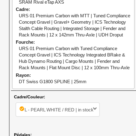
SRAM Rival eTap AXS
Cadre
URS 01 Premium Carbon with MTT | Tuned Compliance
Concept Gravel | Gravel+ Geometry | ICS Technology
Stalth Cable Routing | Integrated Storage | Fender and
Rack Mounts | 12 x 142mm Thru-Axle | UDH Droput
Fourche
URS 01 Premium Carbon with Tuned Compliance
Concept Gravel | ICS Technology Integrated BRake &
Hub Dynamo Routing | Cargo Mounts | Fender and
Rack Mounts | Flat Mount Disc | 12 x 100mm Thru-Axle
Rayon
DT Swiss G1800 SPLINE | 25mm
Cadre/Couleur:
check_circle
L - PEARL WHITE / RED | in stock
Pédales: