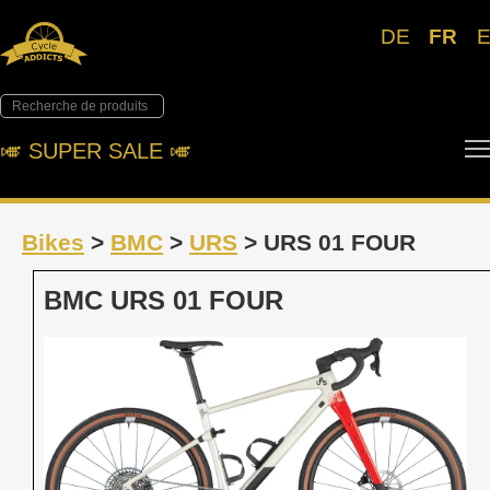
DE
FR
🎺︎ SUPER SALE 🎺︎
Bikes
>
BMC
>
URS
> URS 01 FOUR
BMC URS 01 FOUR