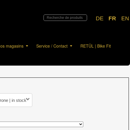
DE
FR
EN
os magasins
Service / Contact
RETÜL | Bike Fit
one | in stock