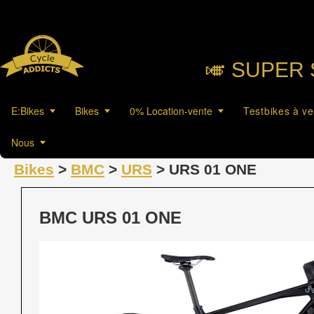
🎺︎ SUPER 
E:Bikes
Bikes
0% Location-vente
Testbikes à v
Nous
Bikes
>
BMC
>
URS
> URS 01 ONE
BMC URS 01 ONE