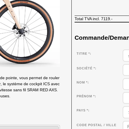
Total TVA incl.
7119.-
Commande/Demande
TITRE *
SOCIÉTÉ
*
e pointe, vous permet de rouler
NOM
*
r, le système de cockpit ICS avec
 vitesse sans fil SRAM RED AXS.
euses.
PRÉNOM
*
PAYS *
CODE POSTAL / VILLE